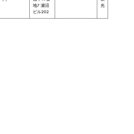
地7 瀬沼
光
ビル202