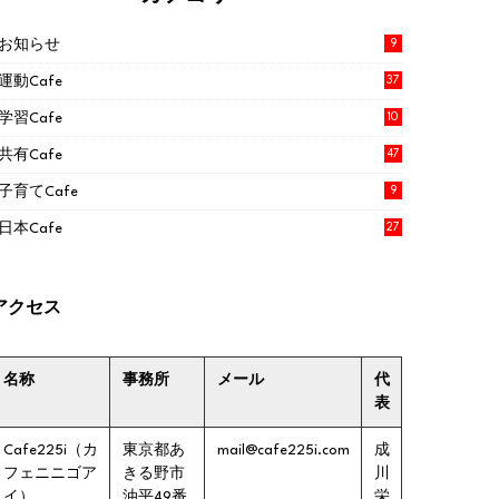
お知らせ
9
運動Cafe
37
学習Cafe
10
共有Cafe
47
子育てCafe
9
日本Cafe
27
アクセス
名称
事務所
メール
代
表
Cafe225i（カ
東京都あ
mail@cafe225i.com
成
フェニニゴア
きる野市
川
イ）
油平49番
栄