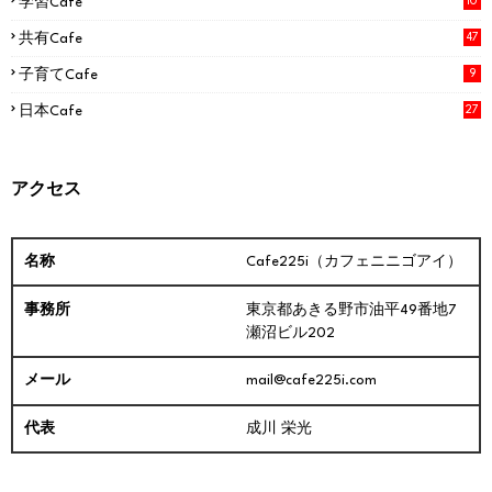
学習Cafe
10
共有Cafe
47
子育てCafe
9
日本Cafe
27
アクセス
Cafe225i（カフェニニゴアイ）
東京都あきる野市油平49番地7
瀬沼ビル202
mail@cafe225i.com
成川 栄光