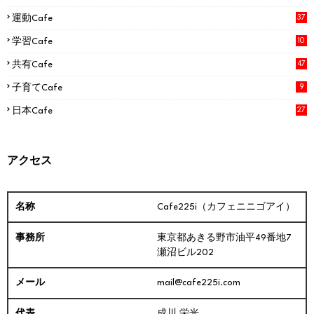
運動Cafe
37
学習Cafe
10
共有Cafe
47
子育てCafe
9
日本Cafe
27
アクセス
Cafe225i（カフェニニゴアイ）
東京都あきる野市油平49番地7
瀬沼ビル202
mail@cafe225i.com
成川 栄光