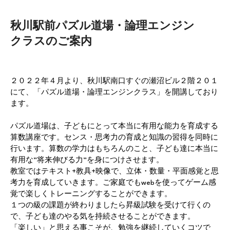
秋川駅前パズル道場・論理エンジン
クラスのご案内
２０２２年４月より、秋川駅南口すぐの瀬沼ビル２階２０１
にて、「パズル道場・論理エンジンクラス」を開講しており
ます。
パズル道場は、子どもにとって本当に有用な能力を育成する
算数講座です。センス・思考力の育成と知識の習得を同時に
行います。算数の学力はもちろんのこと、子ども達に本当に
有用な”将来伸びる力”を身につけさせます。
教室ではテキスト+教具+映像で、立体・数量・平面感覚と思
考力を育成していきます。ご家庭でもwebを使ってゲーム感
覚で楽しくトレーニングすることができます。
１つの級の課題が終わりましたら昇級試験を受けて行くの
で、子ども達のやる気を持続させることができます。
「楽しい」と思える事こそが、勉強を継続していくコツで